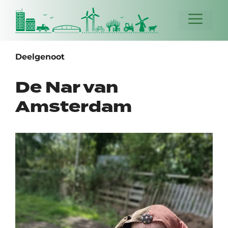
Ga
naar
Menu
de
inhoud
Deelgenoot
De Nar van
Amsterdam