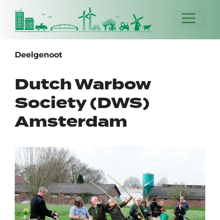
Ga
naar
Menu
de
inhoud
Deelgenoot
Dutch Warbow
Society (DWS)
Amsterdam