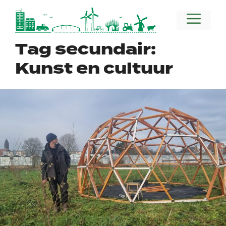
Ga
naar
Menu
de
inhoud
Tag secundair:
Kunst en cultuur